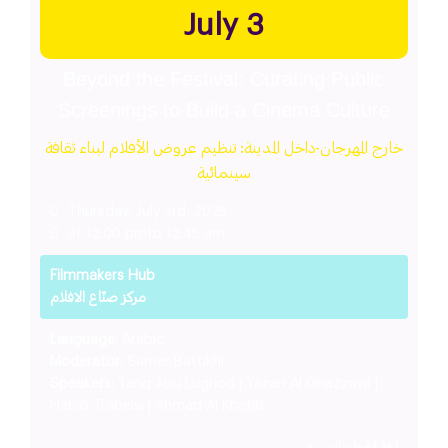
July 3
Beyond the Festival: Curating Public
Screenings to Build a Cinema Culture
خارج المهرجان-داخل المدينة: تنظيم عروض الأفلام لبناء ثقافة
سينمائية
Thursday, July 3rd, 2025
at 12:00 pm
to 12:45 am
Filmmakers Hub
مركز صنّاع الافلام
Language:
Arabic
Moderator:
Samer Battikhi
Speakers:
Tariq Abu Lughod | Yazan Al Ghazzawi |
Habib Trabelsi | Ahmad Al Khatib
لغة الحوار:
العربية