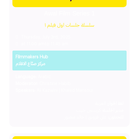
Awal Film Series 1
سلسلة جلسات اول فيلم ١
Thursday, July 3rd, 2025
at 11:00 am
to 11:45 am
Filmmakers Hub
مركز صنّاع الافلام
Language:
Arabic
Moderator:
Christine Habib
Speakers:
Ali Kazwini | Khaled Mansour
لغة الحوار:
العربية
مدير الجلسة:
كريستين حبيب
المتحدثون:
علي قزويني | خالد منصور