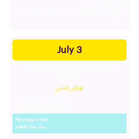
مدير الجلسة:
سامر البطيخي
المتحدثون:
يزن الغزاوي | حبيب طرابلسي | طارق ابو اللغد | احمد
الخطيب
July 3
Lecture Performance: Imagining
Liberation
الوثائقي التأملي
Thursday, July 3rd, 2025
at 2:30 pm
to 4:00 pm
Filmmakers Hub
مركز صنّاع الافلام