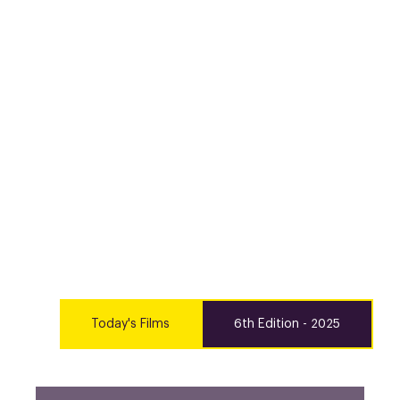
AIFF Films
Today's Films
6th Edition - 2025