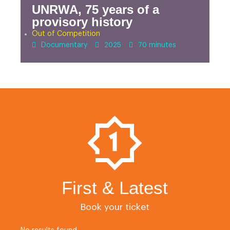
UNRWA, 75 years of a
provisory history
Out of Competition
Documentary
2025
70 minutes
First & Latest
Book your ticket