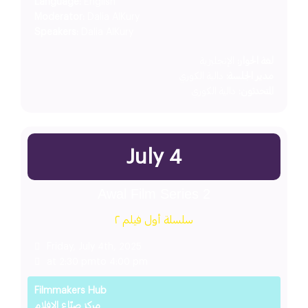
Language:
English
Moderator:
Dalia AlKury
Speakers:
Dalia AlKury
لغة الحوار:
الإنجليزية
مدير الجلسة:
دالية الكوري
المتحدثون:
دالية الكوري
July 4
Awal Film Series 2
سلسلة أول فيلم ٢
Friday, July 4th, 2025
at 2:30 pm
to 4:00 pm
Filmmakers Hub
مركز صنّاع الافلام