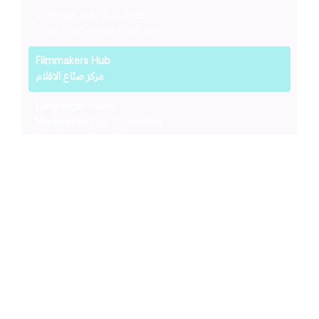
Friday, July 4th, 2025
at 11:00 am
to 12:45 pm
Filmmakers Hub
مركز صنّاع الافلام
Language:
Arabic
Moderator:
Fadi G. Haddad
Speakers:
Khaled Mouzanar
لغة الحوار:
العربية
مدير الجلسة:
فادي حداد
المتحدثون:
خالد مزنّر
July 5
Development Pitching Day