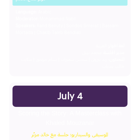
Language:
Arabic
Moderator:
Mohammad Nabil
Speakers:
Rand Beiruty | Sondos Smerat | Bassam
Mortada | Chakib Taleb Bendiab
لغة الحوار:
العربية
مدير الجلسة:
محمد نبيل
المتحدثون:
رند بيروتي | سندس سميرات | بسام مرتضى | شكيب
طالب بندياب
July 4
Scoring the Story: A Masterclass with
Khaled Mouzanar
الموسيقى والسيناريو: جلسة مع خالد مزنّر